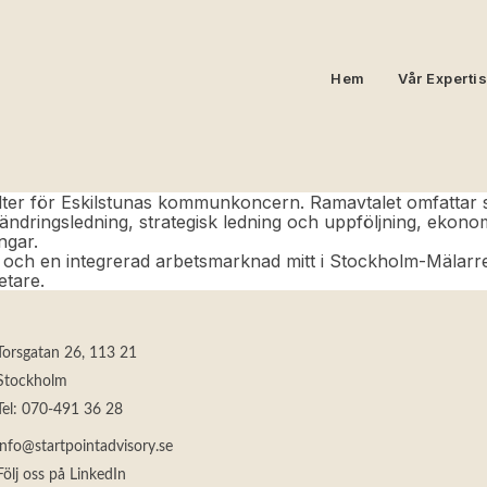
Hem
Vår Expertis
lter för Eskilstunas kommunkoncern. Ramavtalet omfattar st
rändringsledning, strategisk ledning och uppföljning, ekon
ngar.
 och en integrerad arbetsmarknad mitt i Stockholm-Mälarre
tare.
Torsgatan 26, 113 21
Stockholm
Tel:
070-491 36 28
info@startpointadvisory.se
Följ oss på LinkedIn