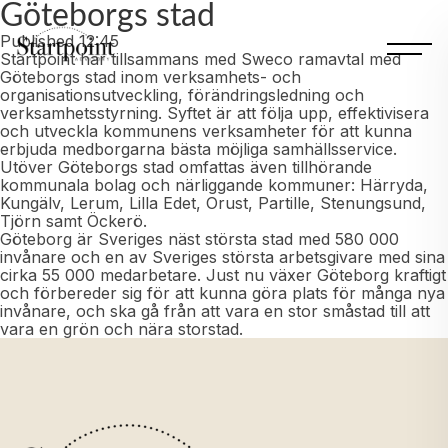
Göteborgs stad
Published
12:45
Startpoint har tillsammans med Sweco ramavtal med
Göteborgs stad inom verksamhets- och
organisationsutveckling, förändringsledning och
verksamhetsstyrning. Syftet är att följa upp, effektivisera
och utveckla kommunens verksamheter för att kunna
erbjuda medborgarna bästa möjliga samhällsservice.
Utöver Göteborgs stad omfattas även tillhörande
kommunala bolag och närliggande kommuner: Härryda,
Kungälv, Lerum, Lilla Edet, Orust, Partille, Stenungsund,
Tjörn samt Öckerö.
Göteborg är Sveriges näst största stad med 580 000
invånare och en av Sveriges största arbetsgivare med sina
cirka 55 000 medarbetare. Just nu växer Göteborg kraftigt
och förbereder sig för att kunna göra plats för många nya
invånare, och ska gå från att vara en stor småstad till att
vara en grön och nära storstad.